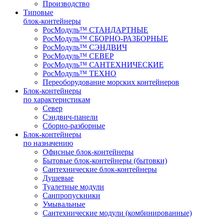
Производство
Типовые
блок-контейнеры
РосМодуль™ СТАНДАРТНЫЕ
РосМодуль™ СБОРНО-РАЗБОРНЫЕ
РосМодуль™ СЭНДВИЧ
РосМодуль™ СЕВЕР
РосМодуль™ САНТЕХНИЧЕСКИЕ
РосМодуль™ ТЕХНО
Переоборудование морских контейнеров
Блок-контейнеры
по характеристикам
Север
Сэндвич-панели
Сборно-разборные
Блок-контейнеры
по назначению
Офисные блок-контейнеры
Бытовые блок-контейнеры (бытовки)
Сантехнические блок-контейнеры
Душевые
Туалетные модули
Санпропускники
Умывальные
Сантехнические модули (комбинированные)