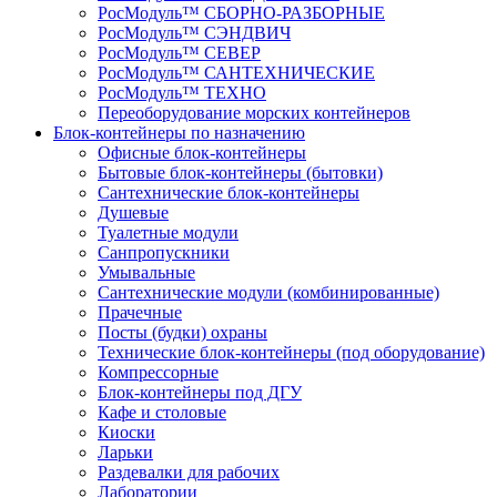
РосМодуль™ СБОРНО-РАЗБОРНЫЕ
РосМодуль™ СЭНДВИЧ
РосМодуль™ СЕВЕР
РосМодуль™ САНТЕХНИЧЕСКИЕ
РосМодуль™ ТЕХНО
Переоборудование морских контейнеров
Блок-контейнеры по назначению
Офисные блок-контейнеры
Бытовые блок-контейнеры (бытовки)
Сантехнические блок-контейнеры
Душевые
Туалетные модули
Санпропускники
Умывальные
Сантехнические модули (комбинированные)
Прачечные
Посты (будки) охраны
Технические блок-контейнеры (под оборудование)
Компрессорные
Блок-контейнеры под ДГУ
Кафе и столовые
Киоски
Ларьки
Раздевалки для рабочих
Лаборатории