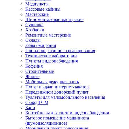
Медпункты
Кассовые кабины
Мастерские
Шиномонтажные мастерские
Сушилка
Хозблоки
Ремонтные мастерские
Склады
Залы ожидания
Посты оперативного реагирования
Технические лаборатории
Пункты видеонаблюдения
Кофейня
Строительные
Жилые
Мобильная дежурная часть
Пункт выдачи интернет-заказов
Передвижной донорский пункт
Туалеты для маломобильного населения
Склад ГСМ
Бани
Контейнеры для систем видеонаблюдения
Бытовое помещение машиниста
(шумоизоляционное)
Мобильный пункт голосования