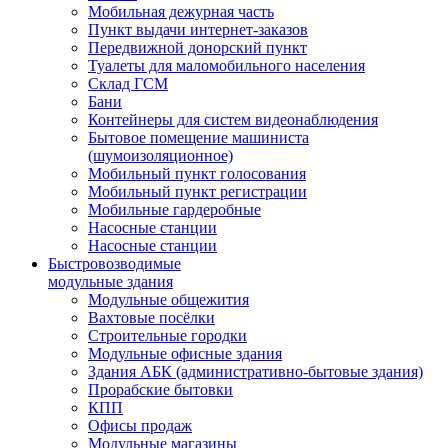
Мобильная дежурная часть
Пункт выдачи интернет-заказов
Передвижной донорский пункт
Туалеты для маломобильного населения
Склад ГСМ
Бани
Контейнеры для систем видеонаблюдения
Бытовое помещение машиниста
(шумоизоляционное)
Мобильный пункт голосования
Мобильный пункт регистрации
Мобильные гардеробные
Насосные станции
Насосные станции
Быстровозводимые
модульные здания
Модульные общежития
Вахтовые посёлки
Строительные городки
Модульные офисные здания
Здания АБК (административно-бытовые здания)
Прорабские бытовки
КПП
Офисы продаж
Модульные магазины