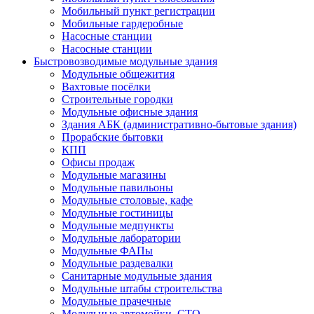
Мобильный пункт регистрации
Мобильные гардеробные
Насосные станции
Насосные станции
Быстровозводимые модульные здания
Модульные общежития
Вахтовые посёлки
Строительные городки
Модульные офисные здания
Здания АБК (административно-бытовые здания)
Прорабские бытовки
КПП
Офисы продаж
Модульные магазины
Модульные павильоны
Модульные столовые, кафе
Модульные гостиницы
Модульные медпункты
Модульные лаборатории
Модульные ФАПы
Модульные раздевалки
Санитарные модульные здания
Модульные штабы строительства
Модульные прачечные
Модульные автомойки, СТО