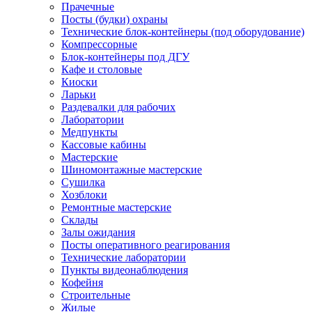
Прачечные
Посты (будки) охраны
Технические блок-контейнеры (под оборудование)
Компрессорные
Блок-контейнеры под ДГУ
Кафе и столовые
Киоски
Ларьки
Раздевалки для рабочих
Лаборатории
Медпункты
Кассовые кабины
Мастерские
Шиномонтажные мастерские
Сушилка
Хозблоки
Ремонтные мастерские
Склады
Залы ожидания
Посты оперативного реагирования
Технические лаборатории
Пункты видеонаблюдения
Кофейня
Строительные
Жилые