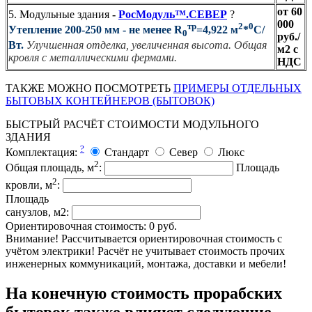
от 60
5. Модульные здания
-
РосМодуль™.СЕВЕР
?
000
тр
2
0
Утепление 200-250 мм - не менее R
=4,922 м
*
С/
0
руб./
Вт.
Улучшенная отделка, увеличенная высота. Общая
м2 с
кровля с металлическими фермами.
НДС
ТАКЖЕ МОЖНО ПОСМОТРЕТЬ
ПРИМЕРЫ ОТДЕЛЬНЫХ
БЫТОВЫХ КОНТЕЙНЕРОВ (БЫТОВОК)
БЫСТРЫЙ РАСЧЁТ СТОИМОСТИ МОДУЛЬНОГО
ЗДАНИЯ
?
Комплектация:
Стандарт
Север
Люкс
2
Общая площадь, м
:
Площадь
2
кровли, м
:
Площадь
санузлов, м2:
Ориентировочная стоимость:
0
руб.
Внимание! Рассчитывается ориентировочная стоимость с
учётом электрики! Расчёт не учитывает стоимость прочих
инженерных коммуникаций, монтажа, доставки и мебели!
На конечную стоимость прорабских
бытовок также влияют следующие