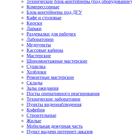
Технические блок-контейнеры (под оборудование)
Компрессорные
Блок-контейнеры под ДГУ
Кафе и столовые
Киоски
Ларьки
Раздевалки для рабочих
Лаборатории
Медпункты
Кассовые кабины
Мастерские
Шиномонтажные мастерские
Сушилка
Хозблоки
Ремонтные мастерские
Склады
Залы ожидания
Посты оперативного реагирования
Технические лаборатории
Пункты видеонаблюдения
Кофейня
Строительные
Жилые
Мобильная дежурная часть
Пункт выдачи интернет-заказов