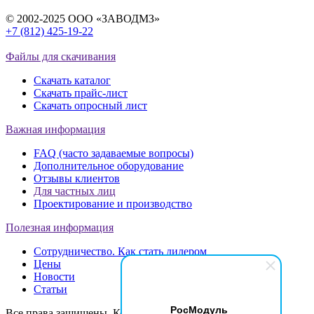
© 2002-2025 ООО «ЗАВОДМЗ»
+7 (812) 425-19-22
info@ros-modul.ru
Файлы для скачивания
Скачать каталог
Скачать прайс-лист
Скачать опросный лист
Важная информация
FAQ (часто задаваемые вопросы)
Дополнительное оборудование
Отзывы клиентов
Для частных лиц
Проектирование и производство
Полезная информация
Сотрудничество. Как стать дилером
Цены
Новости
Статьи
РосМодуль
Все права защищены. Копирование материалов с сайта