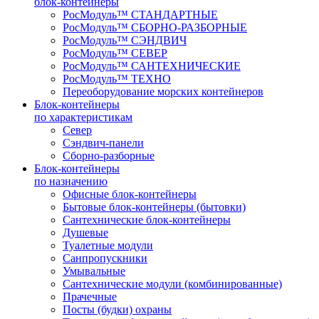
блок-контейнеры
РосМодуль™ СТАНДАРТНЫЕ
РосМодуль™ СБОРНО-РАЗБОРНЫЕ
РосМодуль™ СЭНДВИЧ
РосМодуль™ СЕВЕР
РосМодуль™ САНТЕХНИЧЕСКИЕ
РосМодуль™ ТЕХНО
Переоборудование морских контейнеров
Блок-контейнеры
по характеристикам
Север
Сэндвич-панели
Сборно-разборные
Блок-контейнеры
по назначению
Офисные блок-контейнеры
Бытовые блок-контейнеры (бытовки)
Сантехнические блок-контейнеры
Душевые
Туалетные модули
Санпропускники
Умывальные
Сантехнические модули (комбинированные)
Прачечные
Посты (будки) охраны