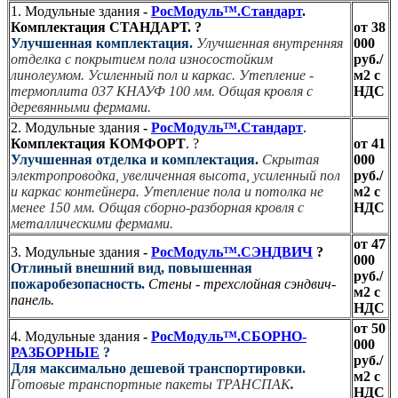
1. Модульные здания
-
РосМодуль™.Стандарт
.
Комплектация СТАНДАРТ.
?
от 38
Улучшенная комплектация.
Улучшенная внутренняя
000
отделка с покрытием пола износостойким
руб./
линолеумом. Усиленный пол и каркас. Утепление -
м2 с
термоплита 037 КНАУФ 100 мм. Общая кровля с
НДС
деревянными фермами.
2. Модульные здания
-
РосМодуль™.Стандарт
.
Комплектация КОМФОРТ
.
?
от 41
Улучшенная отделка и комплектация.
Скрытая
000
электропроводка, увеличенная высота, усиленный пол
руб./
и каркас контейнера. Утепление пола и потолка не
м2 с
менее 150 мм. Общая сборно-разборная кровля с
НДС
металлическими фермами.
от 47
3. Модульные здания
-
РосМодуль™.СЭНДВИЧ
?
000
Отлиный внешний вид, повышенная
руб./
пожаробезопасность.
Стены - трехслойная сэндвич-
м2 с
панель.
НДС
от 50
4. Модульные здания
-
РосМодуль™.СБОРНО-
000
РАЗБОРНЫЕ
?
руб./
Для максимально дешевой транспортировки.
м2 с
Готовые транспортные пакеты ТРАНСПАК
.
НДС