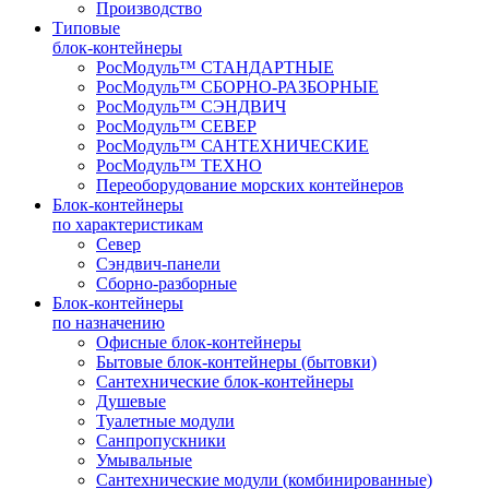
Производство
Типовые
блок-контейнеры
РосМодуль™ СТАНДАРТНЫЕ
РосМодуль™ СБОРНО-РАЗБОРНЫЕ
РосМодуль™ СЭНДВИЧ
РосМодуль™ СЕВЕР
РосМодуль™ САНТЕХНИЧЕСКИЕ
РосМодуль™ ТЕХНО
Переоборудование морских контейнеров
Блок-контейнеры
по характеристикам
Север
Сэндвич-панели
Сборно-разборные
Блок-контейнеры
по назначению
Офисные блок-контейнеры
Бытовые блок-контейнеры (бытовки)
Сантехнические блок-контейнеры
Душевые
Туалетные модули
Санпропускники
Умывальные
Сантехнические модули (комбинированные)