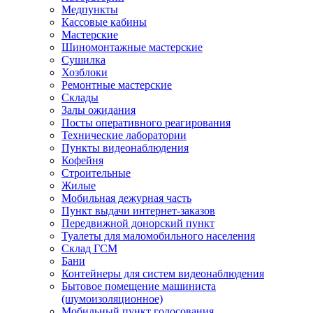
Медпункты
Кассовые кабины
Мастерские
Шиномонтажные мастерские
Сушилка
Хозблоки
Ремонтные мастерские
Склады
Залы ожидания
Посты оперативного реагирования
Технические лаборатории
Пункты видеонаблюдения
Кофейня
Строительные
Жилые
Мобильная дежурная часть
Пункт выдачи интернет-заказов
Передвижной донорский пункт
Туалеты для маломобильного населения
Склад ГСМ
Бани
Контейнеры для систем видеонаблюдения
Бытовое помещение машиниста
(шумоизоляционное)
Мобильный пункт голосования