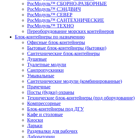
РосМодуль™ СБОРНО-РАЗБОРНЫЕ
РосМодуль™ СЭНДВИЧ
РосМодуль™ СЕВЕР
РосМодуль™ САНТЕХНИЧЕСКИЕ
РосМодуль™ ТЕХНО
Переоборудование морских контейнеров
Блок-контейнеры по назначению
Офисные блок-контейнеры
Бытовые блок-контейнеры (бытовки)
Сантехнические блок-контейнеры
Душевые
Туалетные модули
Санпропускники
Умывальные
Сантехнические модули (комбинированные)
Прачечные
Посты (будки) охраны
Технические блок-контейнеры (под оборудование)
Компрессорные
Блок-контейнеры под ДГУ
Кафе и столовые
Киоски
Ларьки
Раздевалки для рабочих
Лаборатории