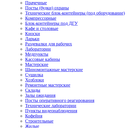
Прачечные
Посты (будки) охраны
Технические блок-контейнеры (под оборудование)
Компрессорные
Блок-контейнеры под ДГУ
Кафе и столовые
Киоски
Ларьки
Раздевалки для рабочих
Лаборатории
Медпункты
Кассовые кабины
Мастерские
Шиномонтажные мастерские
Сушилка
Хозблоки
Ремонтные мастерские
Склады
Залы ожидания
Посты оперативного реагирования
Технические лаборатории
Пункты видеонаблюдения
Кофейня
Строительные
Жилые