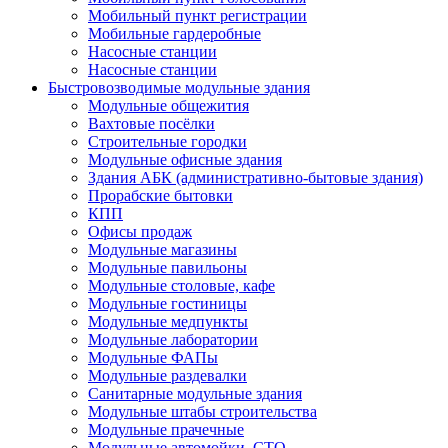
Мобильный пункт регистрации
Мобильные гардеробные
Насосные станции
Насосные станции
Быстровозводимые модульные здания
Модульные общежития
Вахтовые посёлки
Строительные городки
Модульные офисные здания
Здания АБК (административно-бытовые здания)
Прорабские бытовки
КПП
Офисы продаж
Модульные магазины
Модульные павильоны
Модульные столовые, кафе
Модульные гостиницы
Модульные медпункты
Модульные лаборатории
Модульные ФАПы
Модульные раздевалки
Санитарные модульные здания
Модульные штабы строительства
Модульные прачечные
Модульные автомойки, СТО