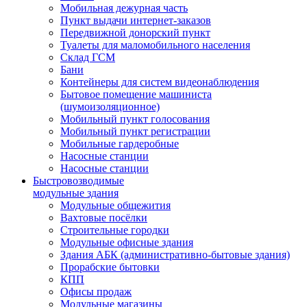
Мобильная дежурная часть
Пункт выдачи интернет-заказов
Передвижной донорский пункт
Туалеты для маломобильного населения
Склад ГСМ
Бани
Контейнеры для систем видеонаблюдения
Бытовое помещение машиниста
(шумоизоляционное)
Мобильный пункт голосования
Мобильный пункт регистрации
Мобильные гардеробные
Насосные станции
Насосные станции
Быстровозводимые
модульные здания
Модульные общежития
Вахтовые посёлки
Строительные городки
Модульные офисные здания
Здания АБК (административно-бытовые здания)
Прорабские бытовки
КПП
Офисы продаж
Модульные магазины