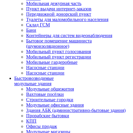
Мобильная дежурная часть
Пункт выдачи интернет-заказов
Передвижной донорский пункт
Туалеты для маломобильного населения
Склад ГСМ
Бани
Контейнеры для систем видеонаблюдения
Бытовое помещение машиниста
(шумоизоляционное)
Мобильный пункт голосования
Мобильный пункт регистрации
Мобильные гардеробные
Насосные станции
Насосные станции
Быстровозводимые
модульные здания
Модульные общежития
Вахтовые посёлки
Строительные городки
Модульные офисные здания
Здания АБК (административно-бытовые здания)
Прорабские бытовки
КПП
Офисы продаж
Модульные магазины