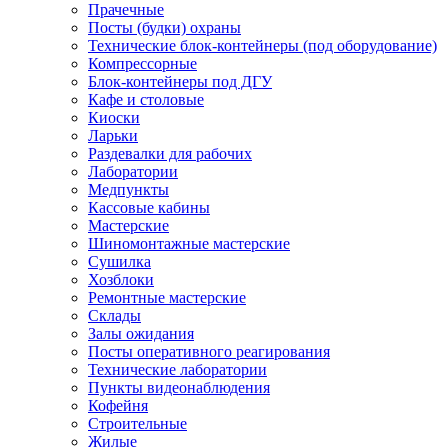
Прачечные
Посты (будки) охраны
Технические блок-контейнеры (под оборудование)
Компрессорные
Блок-контейнеры под ДГУ
Кафе и столовые
Киоски
Ларьки
Раздевалки для рабочих
Лаборатории
Медпункты
Кассовые кабины
Мастерские
Шиномонтажные мастерские
Сушилка
Хозблоки
Ремонтные мастерские
Склады
Залы ожидания
Посты оперативного реагирования
Технические лаборатории
Пункты видеонаблюдения
Кофейня
Строительные
Жилые