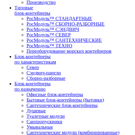
Производство
Типовые
блок-контейнеры
РосМодуль™ СТАНДАРТНЫЕ
РосМодуль™ СБОРНО-РАЗБОРНЫЕ
РосМодуль™ СЭНДВИЧ
РосМодуль™ СЕВЕР
РосМодуль™ САНТЕХНИЧЕСКИЕ
РосМодуль™ ТЕХНО
Переоборудование морских контейнеров
Блок-контейнеры
по характеристикам
Север
Сэндвич-панели
Сборно-разборные
Блок-контейнеры
по назначению
Офисные блок-контейнеры
Бытовые блок-контейнеры (бытовки)
Сантехнические блок-контейнеры
Душевые
Туалетные модули
Санпропускники
Умывальные
Сантехнические модули (комбинированные)