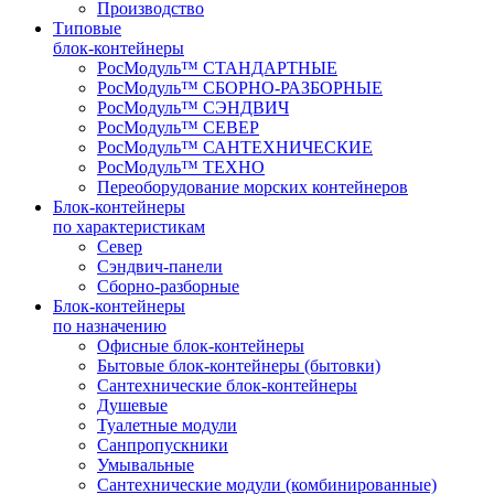
Производство
Типовые
блок-контейнеры
РосМодуль™ СТАНДАРТНЫЕ
РосМодуль™ СБОРНО-РАЗБОРНЫЕ
РосМодуль™ СЭНДВИЧ
РосМодуль™ СЕВЕР
РосМодуль™ САНТЕХНИЧЕСКИЕ
РосМодуль™ ТЕХНО
Переоборудование морских контейнеров
Блок-контейнеры
по характеристикам
Север
Сэндвич-панели
Сборно-разборные
Блок-контейнеры
по назначению
Офисные блок-контейнеры
Бытовые блок-контейнеры (бытовки)
Сантехнические блок-контейнеры
Душевые
Туалетные модули
Санпропускники
Умывальные
Сантехнические модули (комбинированные)