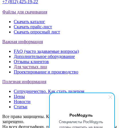
+7 (812) 425-19-22
info@ros-modul.ru
Файлы для скачивания
Скачать каталог
Скачать прайс-лист
Скачать опросный лист
Важная информация
FAQ (часто задаваемые вопросы)
Дополнительное оборудование
Отзывы клиентов
Для частных лиц
Проектирование и производство
Полезная информация
Сотрудничество. Как стать дилером
Цены
Новости
Статьи
РосМодуль
Все права защищены. Копирование материалов с сайта
Специалисты РосМодуль
запрещено.
На всех фотографиях, представленных на сайте, показаны
готовы ответить на ваши