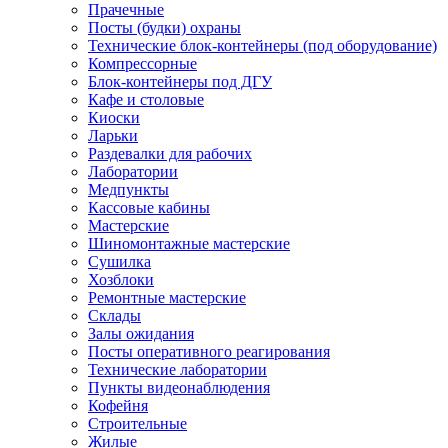
Прачечные
Посты (будки) охраны
Технические блок-контейнеры (под оборудование)
Компрессорные
Блок-контейнеры под ДГУ
Кафе и столовые
Киоски
Ларьки
Раздевалки для рабочих
Лаборатории
Медпункты
Кассовые кабины
Мастерские
Шиномонтажные мастерские
Сушилка
Хозблоки
Ремонтные мастерские
Склады
Залы ожидания
Посты оперативного реагирования
Технические лаборатории
Пункты видеонаблюдения
Кофейня
Строительные
Жилые