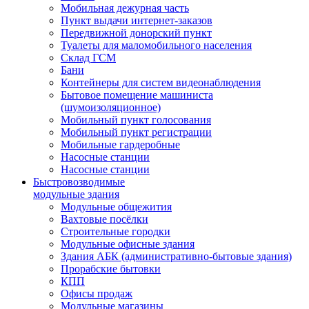
Мобильная дежурная часть
Пункт выдачи интернет-заказов
Передвижной донорский пункт
Туалеты для маломобильного населения
Склад ГСМ
Бани
Контейнеры для систем видеонаблюдения
Бытовое помещение машиниста
(шумоизоляционное)
Мобильный пункт голосования
Мобильный пункт регистрации
Мобильные гардеробные
Насосные станции
Насосные станции
Быстровозводимые
модульные здания
Модульные общежития
Вахтовые посёлки
Строительные городки
Модульные офисные здания
Здания АБК (административно-бытовые здания)
Прорабские бытовки
КПП
Офисы продаж
Модульные магазины