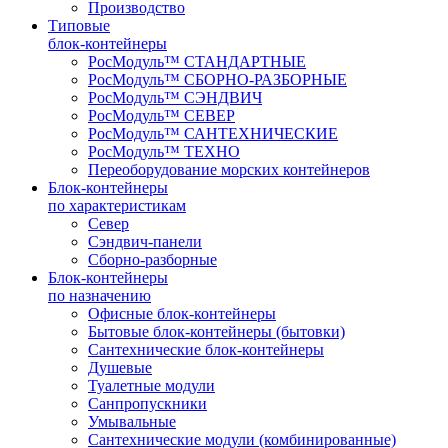
Производство
Типовые
блок-контейнеры
РосМодуль™ СТАНДАРТНЫЕ
РосМодуль™ СБОРНО-РАЗБОРНЫЕ
РосМодуль™ СЭНДВИЧ
РосМодуль™ СЕВЕР
РосМодуль™ САНТЕХНИЧЕСКИЕ
РосМодуль™ ТЕХНО
Переоборудование морских контейнеров
Блок-контейнеры
по характеристикам
Север
Сэндвич-панели
Сборно-разборные
Блок-контейнеры
по назначению
Офисные блок-контейнеры
Бытовые блок-контейнеры (бытовки)
Сантехнические блок-контейнеры
Душевые
Туалетные модули
Санпропускники
Умывальные
Сантехнические модули (комбинированные)