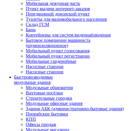
Мобильная дежурная часть
Пункт выдачи интернет-заказов
Передвижной донорский пункт
Туалеты для маломобильного населения
Склад ГСМ
Бани
Контейнеры для систем видеонаблюдения
Бытовое помещение машиниста
(шумоизоляционное)
Мобильный пункт голосования
Мобильный пункт регистрации
Мобильные гардеробные
Насосные станции
Насосные станции
Быстровозводимые
модульные здания
Модульные общежития
Вахтовые посёлки
Строительные городки
Модульные офисные здания
Здания АБК (административно-бытовые здания)
Прорабские бытовки
КПП
Офисы продаж
Модульные магазины