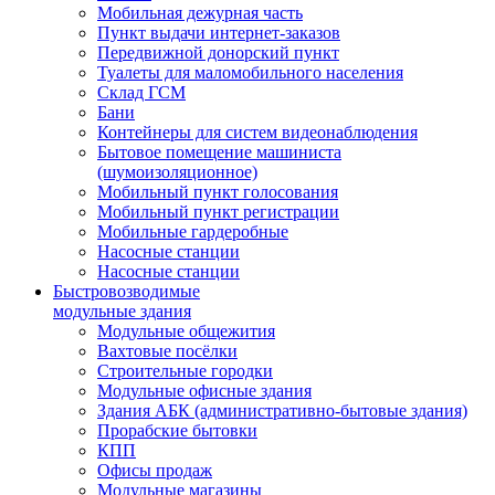
Мобильная дежурная часть
Пункт выдачи интернет-заказов
Передвижной донорский пункт
Туалеты для маломобильного населения
Склад ГСМ
Бани
Контейнеры для систем видеонаблюдения
Бытовое помещение машиниста
(шумоизоляционное)
Мобильный пункт голосования
Мобильный пункт регистрации
Мобильные гардеробные
Насосные станции
Насосные станции
Быстровозводимые
модульные здания
Модульные общежития
Вахтовые посёлки
Строительные городки
Модульные офисные здания
Здания АБК (административно-бытовые здания)
Прорабские бытовки
КПП
Офисы продаж
Модульные магазины