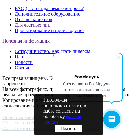
FAQ (часто задаваемые вопросы)
Дополнительное оборудование
Отзывы клиентов
Для частных лиц
Проектирование и производство
Полезная информация
Сотрудничество. Как стать дилером
Цены
Новости
Статьи
РосМодуль
Все права защищены. Копирование материалов с сайта
Специалисты РосМодуль
запрещено.
готовы ответить на ваши
На всех фотографиях, представленных на сайте, показаны
реальные проекты, выполненные по заказам наших клиентов.
вопросы. Пишите нам.
Продолжая
Копирование и использование фотографий и текстов без
использовать сайт, вы
согласования запрещено.
даёте согласие на
обработку
файлов
Политика конфиденциальности
cookies
Согласие на обработку cookie файлов
Согласие на обработку персональных данных
Принять