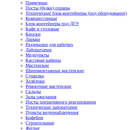
Прачечные
Посты (будки) охраны
Технические блок-контейнеры (под оборудование)
Компрессорные
Блок-контейнеры под ДГУ
Кафе и столовые
Киоски
Ларьки
Раздевалки для рабочих
Лаборатории
Медпункты
Кассовые кабины
Мастерские
Шиномонтажные мастерские
Сушилка
Хозблоки
Ремонтные мастерские
Склады
Залы ожидания
Посты оперативного реагирования
Технические лаборатории
Пункты видеонаблюдения
Кофейня
Строительные
Жилые