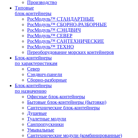
Производство
Типовые
блок-контейнеры
РосМодуль™ СТАНДАРТНЫЕ
РосМодуль™ СБОРНО-РАЗБОРНЫЕ
РосМодуль™ СЭНДВИЧ
РосМодуль™ СЕВЕР
РосМодуль™ САНТЕХНИЧЕСКИЕ
РосМодуль™ ТЕХНО
Переоборудование морских контейнеров
Блок-контейнеры
по характеристикам
Север
Сэндвич-панели
Сборно-разборные
Блок-контейнеры
по назначению
Офисные блок-контейнеры
Бытовые блок-контейнеры (бытовки)
Сантехнические блок-контейнеры
Душевые
Туалетные модули
Санпропускники
Умывальные
Сантехнические модули (комбинированные)