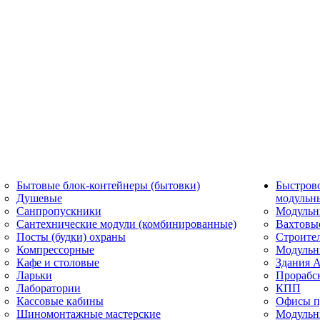
Бытовые блок-контейнеры (бытовки)
Быстров
Душевые
модульн
Санпропускники
Модульн
Сантехнические модули (комбинированные)
Вахтовы
Посты (будки) охраны
Строите
Компрессорные
Модульн
Кафе и столовые
Здания 
Ларьки
Прорабс
Лаборатории
КПП
Кассовые кабины
Офисы п
Шиномонтажные мастерские
Модульн