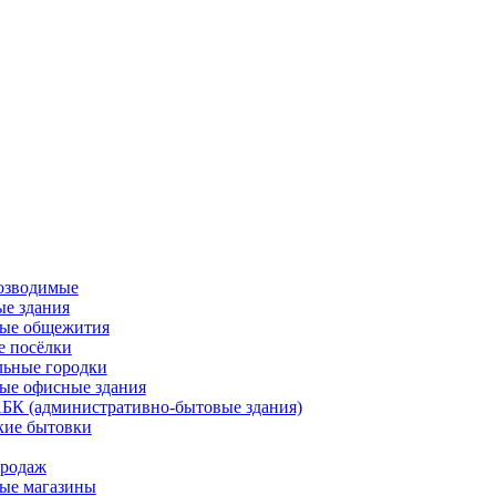
озводимые
ые здания
ые общежития
е посёлки
льные городки
ые офисные здания
АБК (административно-бытовые здания)
кие бытовки
родаж
ые магазины