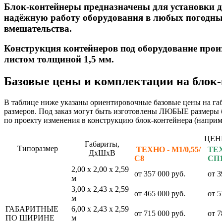
Блок-контейнеры предназначены для установки д
надёжную работу оборудования в любых погодных
вмешательства.
Конструкция контейнеров под оборудование прои
листом толщиной 1,5 мм.
Базовые цены и комплектации на блок-
В таблице ниже указаны ориентировочные базовые цены на габ
размеров. Под заказ могут быть изготовлены ЛЮБЫЕ размеры б
по проекту изменения в конструкцию блок-контейнера (наприме
ЦЕН
Габариты,
Типоразмер
ТЕХНО - М1/0,55/
ТЕХ
ДхШхВ
С8
СП1
2,00 х 2,00 х 2,59
от
357 000
руб.
от
3
м
3,00 х 2,43 х 2,59
от
465 000
руб.
от
5
м
ГАБАРИТНЫЕ
6,00 х 2,43 х 2,59
от 715
000
руб.
от
7
ПО ШИРИНЕ
м