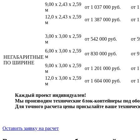
9,00 х 2,43 х 2,59
от
1 037 000
руб.
от
1
м
12,0 х 2,43 х 2,59
от
1 387 000
руб.
от
1
м
3,00 х 3,00 х 2,59
от
542 000
руб.
от
5
м
6,00 х 3,00 х 2,59
от
830 000
руб.
от
9
м
НЕГАБАРИТНЫЕ
ПО ШИРИНЕ
9,00 х 3,00 х 2,59
от
1 201 000
руб.
от
1
м
12,0 х 3,00 х 2,59
от
1 604 000
руб.
от
1
м
Каждый проект индивидуален!
Мы производим технические блок-контейнеры под обо
Для точного расчета цены присылайте ваше техническ
Оставить заявку на расчет