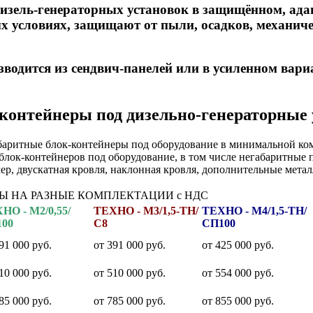
изель-генераторных установок в защищённом, ада
 условиях, защищают от пыли, осадков, механиче
зводится из сендвич-панелей или в усиленном вар
контейнеры под дизельно-генераторные
аритные блок-контейнеры под оборудование в минимальной комп
лок-контейнеров под оборудование, в том числе негабаритные 
р, двускатная кровля, наклонная кровля, дополнительные метал
Ы НА РАЗНЫЕ КОМПЛЕКТАЦИИ c НДС
НО - М2/0,55/
ТЕХНО - М3/1,5-ТН/
ТЕХНО - М4/1,5-ТН/
00
С8
СП100
91 000
руб.
от
391 000
руб.
от
425 000
руб.
10 000
руб.
от
510 000
руб.
от
554 000
руб.
85 000
руб.
от
785 000
руб.
от
855 000
руб.