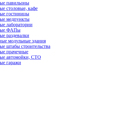
ые павильоны
ые столовые, кафе
ые гостиницы
ые медпункты
ые лаборатории
ные ФАПы
ые раздевалки
ные модульные здания
ые штабы строительства
ые прачечные
ые автомойки, СТО
ые гаражи