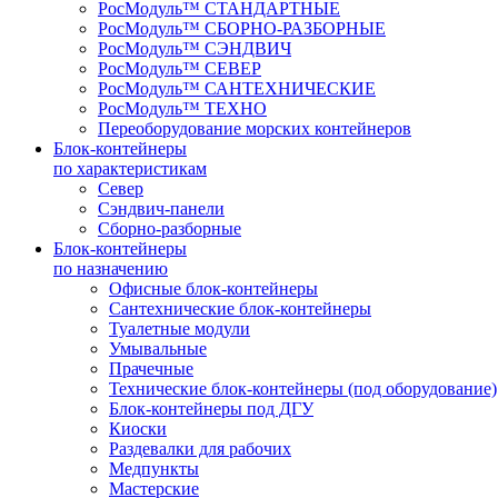
РосМодуль™ СТАНДАРТНЫЕ
РосМодуль™ СБОРНО-РАЗБОРНЫЕ
РосМодуль™ СЭНДВИЧ
РосМодуль™ СЕВЕР
РосМодуль™ САНТЕХНИЧЕСКИЕ
РосМодуль™ ТЕХНО
Переоборудование морских контейнеров
Блок-контейнеры
по характеристикам
Север
Сэндвич-панели
Сборно-разборные
Блок-контейнеры
по назначению
Офисные блок-контейнеры
Сантехнические блок-контейнеры
Туалетные модули
Умывальные
Прачечные
Технические блок-контейнеры (под оборудование)
Блок-контейнеры под ДГУ
Киоски
Раздевалки для рабочих
Медпункты
Мастерские