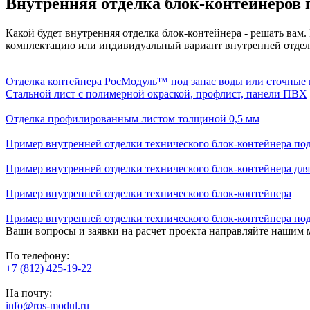
Внутренняя отделка блок-контейнеров 
Какой будет внутренняя отделка блок-контейнера - решать ва
комплектацию или индивидуальный вариант внутренней отдел
Отделка контейнера РосМодуль™ под запас воды или сточные
Стальной лист с полимерной окраской, профлист, панели ПВХ
Отделка профилированным листом толщиной 0,5 мм
Пример внутренней отделки технического блок-контейнера под
Пример внутренней отделки технического блок-контейнера дл
Пример внутренней отделки технического блок-контейнера
Пример внутренней отделки технического блок-контейнера под
Ваши вопросы и заявки на расчет проекта направляйте нашим 
По телефону:
+7 (812) 425-19-22
На почту:
info@ros-modul.ru