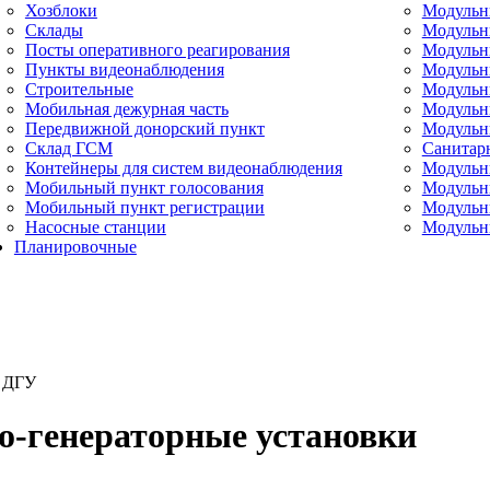
Хозблоки
Модульн
Склады
Модульн
Посты оперативного реагирования
Модульн
Пункты видеонаблюдения
Модульн
Строительные
Модульн
Мобильная дежурная часть
Модуль
Передвижной донорский пункт
Модульн
Склад ГСМ
Санитар
Контейнеры для систем видеонаблюдения
Модульн
Мобильный пункт голосования
Модульн
Мобильный пункт регистрации
Модульн
Насосные станции
Модульн
Планировочные
д ДГУ
о-генераторные установки